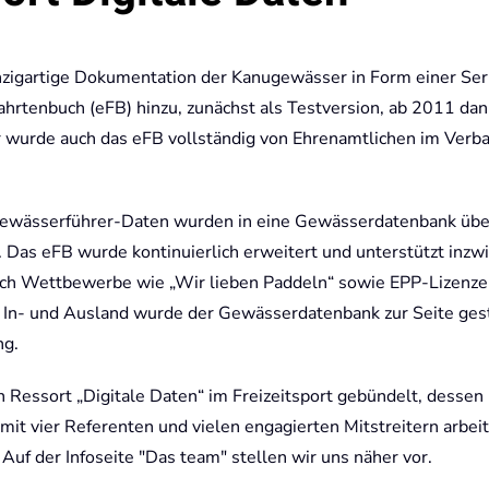
inzigartige Dokumentation der Kanugewässer in Form einer Ser
rtenbuch (eFB) hinzu, zunächst als Testversion, ab 2011 dan
r wurde auch das eFB vollständig von Ehrenamtlichen im Verb
e Gewässerführer-Daten wurden in eine Gewässerdatenbank übe
 Das eFB wurde kontinuierlich erweitert und unterstützt inzw
ch Wettbewerbe wie „Wir lieben Paddeln“ sowie EPP-Lizenze
In- und Ausland wurde der Gewässerdatenbank zur Seite gest
ng.
Ressort „Digitale Daten“ im Freizeitsport gebündelt, dessen
 vier Referenten und vielen engagierten Mitstreitern arbeit
Auf der Infoseite "Das team" stellen wir uns näher vor.