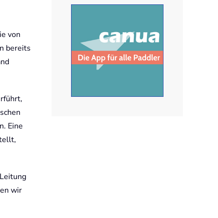
ie von
n bereits
and
rführt,
ischen
n. Eine
ellt,
 Leitung
en wir