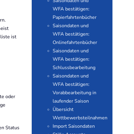
Saisondaten und
WFA bestätigen:
Papierfahrtenbücher
rn.
Saisondaten und
meist
WFA bestätigen:
iste ist
Onlinefahrtenbücher
Saisondaten und
WFA bestätigen:
Schlussbearbeitung
Saisondaten und
WFA bestätigen:
Vorabbearbeitung in
te oder
laufender Saison
nge
Übersicht
Wettbewerbsteilnahmen
Import Saisondaten
en Status