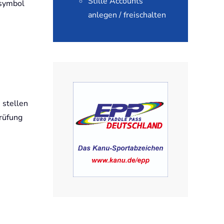
Stille Accounts
tsymbol
anlegen / freischalten
 stellen
Prüfung