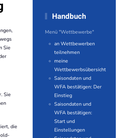
g
Handbuch
ungen,
Menü "Wettbewerbe"
erwegs
an Wettbewerben
n Sie
teilnehmen
der
meine
Wettbewerbsübersicht
Saisondaten und
WFA bestätigen: Der
. Sie
Einstieg
nen
Saisondaten und
WFA bestätigen:
Start und
ert, die
Einstellungen
Gold-